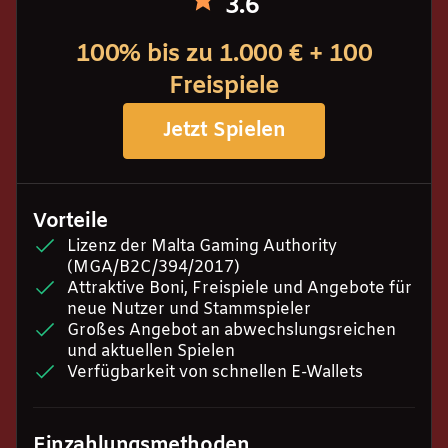
3.6
100% bis zu 1.000 € + 100
Freispiele
Jetzt Spielen
Vorteile
Lizenz der Malta Gaming Authority
(MGA/B2C/394/2017)
Attraktive Boni, Freispiele und Angebote für
neue Nutzer und Stammspieler
Großes Angebot an abwechslungsreichen
und aktuellen Spielen
Verfügbarkeit von schnellen E-Wallets
Einzahlungsmethoden