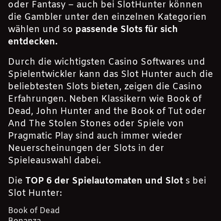
oder Fantasy – auch bei SlotHunter können
die Gambler unter den einzelnen Kategorien
wählen und so
passende Slots für sich
entdecken.
Durch die wichtigsten Casino Softwares und
Spielentwickler kann das Slot Hunter auch die
beliebtesten Slots bieten, zeigen die Casino
Erfahrungen. Neben Klassikern wie Book of
Dead, John Hunter and the Book of Tut oder
And The Stolen Stones oder Spiele von
Pragmatic Play sind auch immer wieder
Neuerscheinungen der Slots in der
Spieleauswahl dabei.
Die
TOP 6 der Spielautomaten und Slot
s bei
Slot Hunter:
Book of Dead