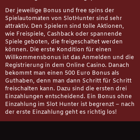
Der jeweilige Bonus und free spins der
Spielautomaten von SlotHunter sind sehr
attraktiv. Den Spielern sind tolle Aktionen,
wie Freispiele, Cashback oder spannende
Spiele geboten, die freigeschaltet werden
können. Die erste Kondition für einen
Willkommensbonus ist das Anmelden und die
Registrierung in dem Online Casino. Danach
bekommt man einen 500 Euro Bonus als
Guthaben, denn man dann Schritt für Schritt
freischalten kann. Dazu sind die ersten drei
Einzahlungen entscheidend. Ein Bonus ohne
Einzahlung im Slot Hunter ist begrenzt – nach
der erste Einzahlung geht es richtig los!