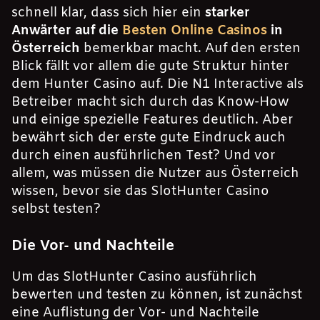
schnell klar, dass sich hier ein
starker
Anwärter auf die
Besten Online Casinos
in
Österreich
bemerkbar macht. Auf den ersten
Blick fällt vor allem die gute Struktur hinter
dem Hunter Casino auf. Die N1 Interactive als
Betreiber macht sich durch das Know-How
und einige spezielle Features deutlich. Aber
bewährt sich der erste gute Eindruck auch
durch einen ausführlichen Test? Und vor
allem, was müssen die Nutzer aus Österreich
wissen, bevor sie das SlotHunter Casino
selbst testen?
Die Vor- und Nachteile
Um das SlotHunter Casino ausführlich
bewerten und testen zu können, ist zunächst
eine Auflistung der Vor- und Nachteile