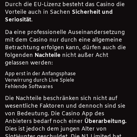
Durch die EU-Lizenz besteht das Casino die
Vorteile auch in Sachen
Sicherheit und
Seriosität
.
Da eine professionelle Auseinandersetzung
mit dem Casino nur durch eine allgemeine
Betrachtung erfolgen kann, dürfen auch die
folgenden
Nachteile
nicht außer Acht
gelassen werden:
App erst in der Anfangsphase
Verwirrung durch Live Spiele
Fehlende Softwares
Die Nachteile beschränken sich nicht auf
wesentliche Faktoren und dennoch sind sie
von Bedeutung. Die Casino App des
Anbieters bedarf noch einer
Überarbeitung.
Dies ist jedoch dem jungen Alter von
SlotHunter geschuldet. Die N1 Limited hat