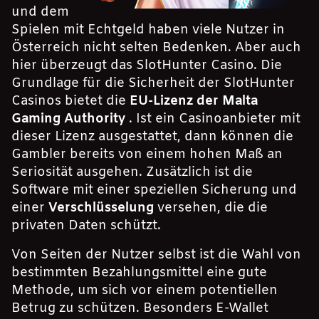
und dem
Spielen mit Echtgeld haben viele Nutzer in
Österreich nicht selten Bedenken. Aber auch
hier überzeugt das SlotHunter Casino. Die
Grundlage für die Sicherheit der SlotHunter
Casinos bietet die
EU-Lizenz der Malta
Gaming Authority
. Ist ein Casinoanbieter mit
dieser Lizenz ausgestattet, dann können die
Gambler bereits von einem hohen Maß an
Seriosität ausgehen. Zusätzlich ist die
Software mit einer speziellen Sicherung und
einer
Verschlüsselung
versehen, die die
privaten Daten schützt.
Von Seiten der Nutzer selbst ist die Wahl von
bestimmten Bezahlungsmittel eine gute
Methode, um sich vor einem potentiellen
Betrug zu schützen. Besonders E-Wallet