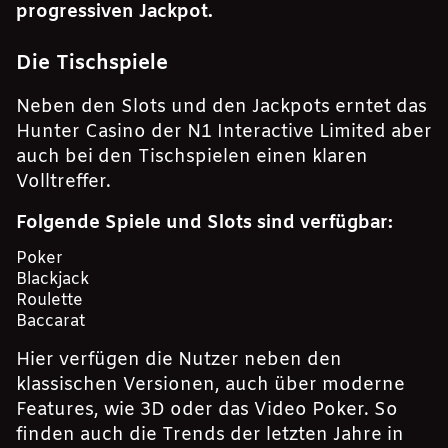
progressiven Jackpot.
Die Tischspiele
Neben den Slots und den Jackpots erntet das
Hunter Casino der N1 Interactive Limited aber
auch bei den Tischspielen einen klaren
Volltreffer.
Folgende Spiele und Slots sind verfügbar:
Poker
Blackjack
Roulette
Baccarat
Hier verfügen die Nutzer neben den
klassischen Versionen, auch über moderne
Features, wie 3D oder das Video Poker. So
finden auch die Trends der letzten Jahre in