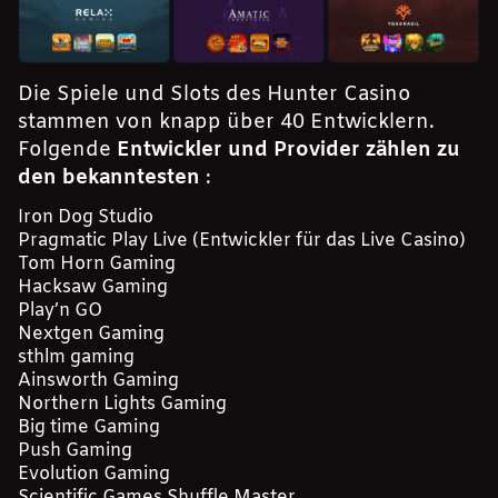
Die Spiele und Slots des Hunter Casino
stammen von knapp über 40 Entwicklern.
Folgende
Entwickler und Provider zählen zu
den bekanntesten
:
Iron Dog Studio
Pragmatic Play Live (Entwickler für das Live Casino)
Tom Horn Gaming
Hacksaw Gaming
Play’n GO
Nextgen Gaming
sthlm gaming
Ainsworth Gaming
Northern Lights Gaming
Big time Gaming
Push Gaming
Evolution Gaming
Scientific Games Shuffle Master