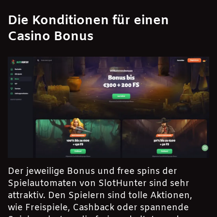
Die Konditionen für einen
Casino Bonus
Der jeweilige Bonus und free spins der
Spielautomaten von SlotHunter sind sehr
attraktiv. Den Spielern sind tolle Aktionen,
wie Freispiele, Cashback oder spannende