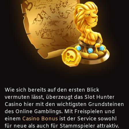
Wie sich bereits auf den ersten Blick
vermuten lässt, überzeugt das Slot Hunter
Casino hier mit den wichtigsten Grundsteinen
des Online Gamblings. Mit Freispielen und
einem
Casino Bonus
ist der Service sowohl
für neue als auch für Stammspieler attraktiv.