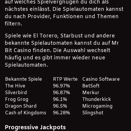
auf welches Spielvergnügen du dich als
nächstes einlässt. Die Spielautomaten kannst
du nach Provider, Funktionen und Themen
filtern.
Spiele wie El Torero, Starbust und andere
bekannte Spielautomaten kannst du auf Mr
Bit Casino finden. Die Auswahl wechselt
häufig und es gibt immer wieder neue
Spielautomaten.
Bekannte Spiele
RTP Werte
Casino Software
The Hive
96.97%
BetSoft
Silverbird
96.87%
Merkur
Frog Grog
96.1%
Thunderkick
Dragon Shard
96.5%
Microgaming
Cash of Kingdoms
96.28%
Slingshot
Progressive Jackpots