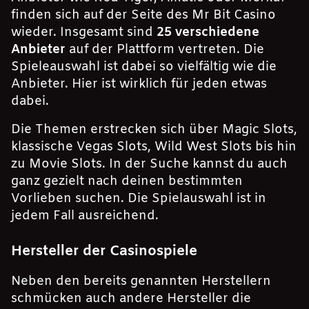
finden sich auf der Seite des Mr Bit Casino
wieder. Insgesamt sind
25 verschiedene
Anbieter
auf der Plattform vertreten. Die
Spieleauswahl ist dabei so vielfältig wie die
Anbieter. Hier ist wirklich für jeden etwas
dabei.
Die Themen erstrecken sich über Magic Slots,
klassische Vegas Slots, Wild West Slots bis hin
zu Movie Slots. In der Suche kannst du auch
ganz gezielt nach deinen bestimmten
Vorlieben suchen. Die Spielauswahl ist in
jedem Fall ausreichend.
Hersteller der Casinospiele
Neben den bereits genannten Herstellern
schmücken auch andere Hersteller die