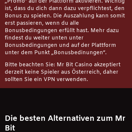
„Promo“ auf der Plattform aktivieren. Wichtig
ist, dass du dich dann dazu verpflichtest, den
Bonus zu spielen. Die Auszahlung kann somit
erst passieren, wenn du alle
Bonusbedingungen erfüllt hast. Mehr dazu
findest du weiter unten unter
Bonusbedingungen und auf der Plattform
unter dem Punkt „Bonusbedinungen“.
Bitte beachten Sie: Mr Bit Casino akzeptiert
derzeit keine Spieler aus Österreich, daher
sollten Sie ein VPN verwenden.
Die besten Alternativen zum Mr
Bit