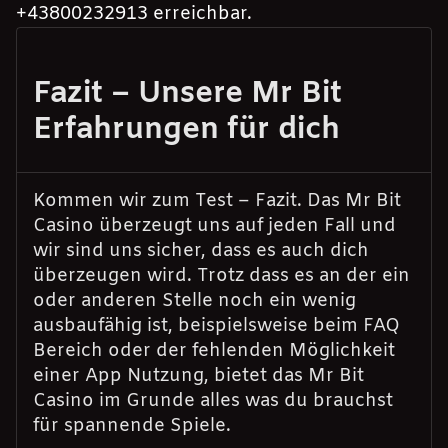
+43800232913 erreichbar.
Fazit – Unsere Mr Bit
Erfahrungen für dich
Kommen wir zum Test – Fazit. Das Mr Bit
Casino überzeugt uns auf jeden Fall und
wir sind uns sicher, dass es auch dich
überzeugen wird. Trotz dass es an der ein
oder anderen Stelle noch ein wenig
ausbaufähig ist, beispielsweise beim FAQ
Bereich oder der fehlenden Möglichkeit
einer App Nutzung, bietet das Mr Bit
Casino im Grunde alles was du brauchst
für spannende Spiele.