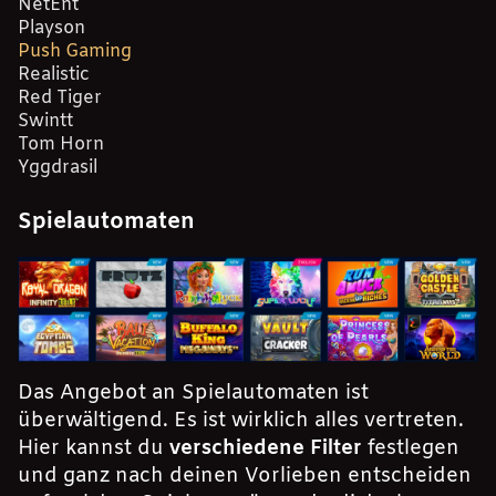
NetEnt
Playson
Push Gaming
Realistic
Red Tiger
Swintt
Tom Horn
Yggdrasil
Spielautomaten
Das Angebot an Spielautomaten ist
überwältigend. Es ist wirklich alles vertreten.
Hier kannst du
verschiedene Filter
festlegen
und ganz nach deinen Vorlieben entscheiden