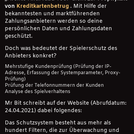
von
Kreditkartenbetrug
. Mit Hilfe der
bekanntesten und marktführenden
Zahlungsanbietern werden so deine
persönlichen Daten und Zahlungsdaten
geschützt.
Doch was bedeutet der Spielerschutz des
Anbieters konkret?
Mehrstufige Kundenprüfung (Prüfung der IP-
Adresse, Erfassung der Systemparameter, Proxy-
Prüfung)
Prüfung der Telefonnummern der Kunden
Analyse des Spielverhaltens
Mr Bit schreibt auf der Website (Abrufdatum:
24.04.2021) dabei folgendes:
Das Schutzsystem besteht aus mehr als
hundert Filtern, die zur Überwachung und