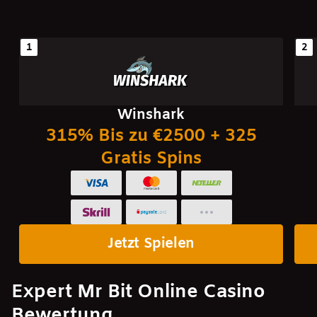
Winshark
315% Bis zu €2500 + 325
Gratis Spins
Jetzt Spielen
Expert Mr Bit Online Casino
Bewertung