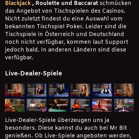
Blackjack
, Roulette und Baccarat
schmücken
das Angebot von Tischspielen des Casinos.
Nicht zuletzt findest du eine Auswahl vom
bekannten Tischspiel Poker. Leider sind die
Tischspiele in Österreich und Deutschland
noch nicht verfügbar, kommen laut Support
jedoch bald. In anderen Ländern sind diese
verfügbar.
Live-Dealer-Spiele
Live-Dealer-Spiele überzeugen uns ja
besonders. Diese kannst du auch bei Mr Bit
genießen. Ob Live-Spiele angeboten werden,