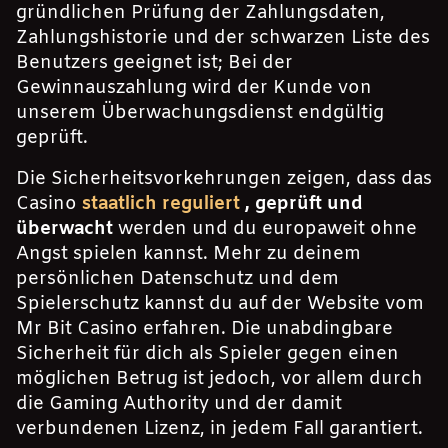
gründlichen Prüfung der Zahlungsdaten,
Zahlungshistorie und der schwarzen Liste des
Benutzers geeignet ist; Bei der
Gewinnauszahlung wird der Kunde von
unserem Überwachungsdienst endgültig
geprüft.
Die Sicherheitsvorkehrungen zeigen, dass das
Casino
staatlich reguliert
, geprüft und
überwacht
werden und du europaweit ohne
Angst spielen kannst. Mehr zu deinem
persönlichen Datenschutz und dem
Spielerschutz kannst du auf der Website vom
Mr Bit Casino erfahren. Die unabdingbare
Sicherheit für dich als Spieler gegen einen
möglichen Betrug ist jedoch, vor allem durch
die Gaming Authority und der damit
verbundenen Lizenz, in jedem Fall garantiert.