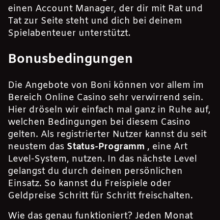
einen Account Manager, der dir mit Rat und
Tat zur Seite steht und dich bei deinem
Spielabenteuer unterstützt.
Bonusbedingungen
Die Angebote von Boni können vor allem im
Bereich Online Casino sehr verwirrend sein.
Hier dröseln wir einfach mal ganz in Ruhe auf,
welchen Bedingungen bei diesem Casino
gelten. Als registrierter Nutzer kannst du seit
neustem das
Status-Programm
, eine Art
Level-System, nutzen. In das nächste Level
gelangst du durch deinen persönlichen
Einsatz. So kannst du Freispiele oder
Geldpreise Schritt für Schritt freischalten.
Wie das genau funktioniert? Jeden Monat