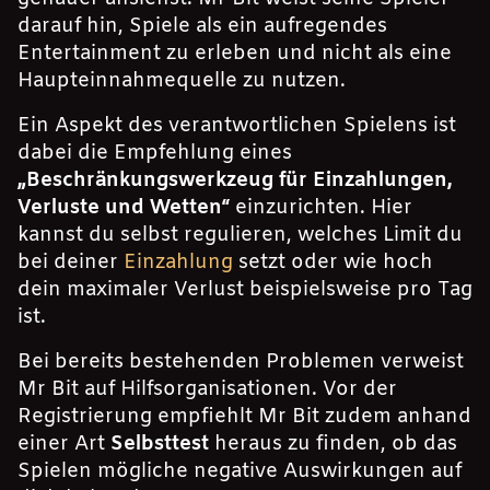
darauf hin, Spiele als ein aufregendes
Entertainment zu erleben und nicht als eine
Haupteinnahmequelle zu nutzen.
Ein Aspekt des verantwortlichen Spielens ist
dabei die Empfehlung eines
„Beschränkungswerkzeug für Einzahlungen,
Verluste und Wetten“
einzurichten. Hier
kannst du selbst regulieren, welches Limit du
bei deiner
Einzahlung
setzt oder wie hoch
dein maximaler Verlust beispielsweise pro Tag
ist.
Bei bereits bestehenden Problemen verweist
Mr Bit auf Hilfsorganisationen. Vor der
Registrierung empfiehlt Mr Bit zudem anhand
einer Art
Selbsttest
heraus zu finden, ob das
Spielen mögliche negative Auswirkungen auf