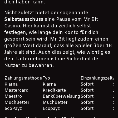
dich haben kann.
Nicht zuletzt bietet der sogenannte
Selbstausschuss
eine Pause vom Mr Bit
Casino. Hier kannst du zeitlich selbst
festlegen, wie lange dein Konto für dich
gesperrt sein wird. Mr Bit liegt zudem einen
großen Wert darauf, dass alle Spieler über 18
Jahre alt sind. Auch dies zeigt, wie wichtig es
dem Unternehmen ist die Sicherheit der
Nutzer zu bewahren.
Zahlungsmethode
Typ
Einzahlungszeit
Au
Klarna
Klarna
Sofort
So
Mastercard
Kreditkarte
Sofort
1-
Maestro
Banküberweisung
Sofort
1-
MuchBetter
MuchBetter
Sofort
So
ecoPayz
Ecopayz
Sofort
So