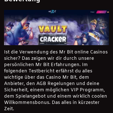
Ist die Verwendung des Mr Bit online Casinos
sicher? Das zeigen wir dir durch unsere
persönlichen Mr Bit Erfahrungen. Im
folgenden Testbericht erfährst du alles
wichtige über das Casino Mr Bit, dem
Anbieter, den AGB Regelungen und deine
Sicherheit, einem möglichen VIP Programm,
dem Spielangebot und einem wirklich coolen
Willkommensbonus. Das alles in kürzester
Zeit.